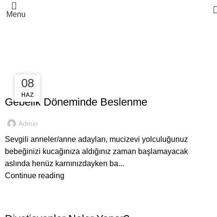
Menu
Tag Archives: akzerdogal
15
08
UZMAN GÖRÜŞLERI
HAZ
EYL
Gebelik Döneminde Beslenme
Admin
Sevgili anneler/anne adayları, mucizevi yolculuğunuz
bebeğinizi kucağınıza aldığınız zaman başlamayacak
aslında henüz karnınızdayken ba...
Continue reading
UZMAN GÖRÜŞLERI