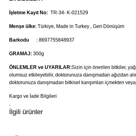
İşletme Kayıt No:
TR-34- K-021529
Menşe ülke
: Türkiye, Made in Turkey , Geri Dönüşüm
Barkodu
: 8697755848937
GRAMAJ:
300g
ÖNLEMLER ve UYARILAR:
Sizin için önerilen bitkiler, ya
olumsuz etkileyebilir, doktorunuza danışmadan ağızdan alın
doktorunuza danışmadan bitkisel karışımları içmekten veya
Kargo ve İade Bilgileri
.
İlgili ürünler