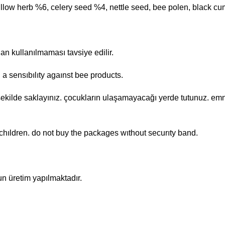
w herb %6, celery seed %4, nettle seed, bee polen, black cumı
dan kullanılmaması tavsiye edilir.
a sensıbılıty agaınst bee products.
ekilde saklayınız. çocukların ulaşamayacağı yerde tutunuz. emni
 chıldren. do not buy the packages wıthout securıty band.
n üretim yapılmaktadır.