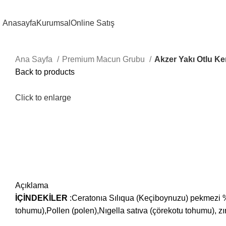
Anasayfa
Kurumsal
Online Satış
Ana Sayfa
Premium Macun Grubu
Akzer Yakı Otlu K
Back to products
Click to enlarge
Açıklama
İÇİNDEKİLER
:Ceratonıa Sılıqua (Keçiboynuzu) pekmezi %7
tohumu),Pollen (polen),Nıgella satıva (çörekotu tohumu), z