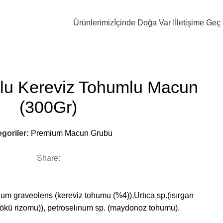
ildir. Kaliteli bileşenlerden oluşan doğal ürünlerdir. Katkı maddesi barındırmaz.
Ürünlerimiz
İçinde Doğa Var !
İletişime Geç
tlu Kereviz Tohumlu Macun
(300Gr)
goriler:
Premium Macun Grubu
Share:
um graveolens (kereviz tohumu (%4)),Urtıca sp.(ısırgan
rkökü rizomu)), petroselınum sp. (maydonoz tohumu).