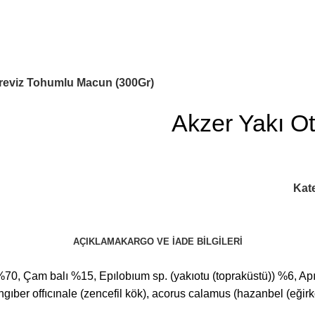
Akzer Doğal ürünleri ilaç değ
ereviz Tohumlu Macun (300Gr)
Akzer Yakı O
Kate
AÇIKLAMA
KARGO VE İADE BILGILERI
0, Çam balı %15, Epılobıum sp. (yakıotu (topraküstü)) %6, Apı
ıngıber offıcınale (zencefil kök), acorus calamus (hazanbel (eği