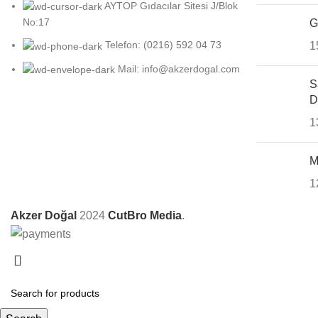
AYTOP Gıdacılar Sitesi J/Blok
No:17
G
Telefon: (0216) 592 04 73
1
Mail: info@akzerdogal.com
S
D
1
M
1
Akzer Doğal
2024
CutBro Media
.