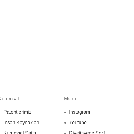
Kurumsal
Menü
Patentlerimiz
Instagram
İnsan Kaynakları
Youtube
Kurumsal Satış
Diyetisyene Sor !