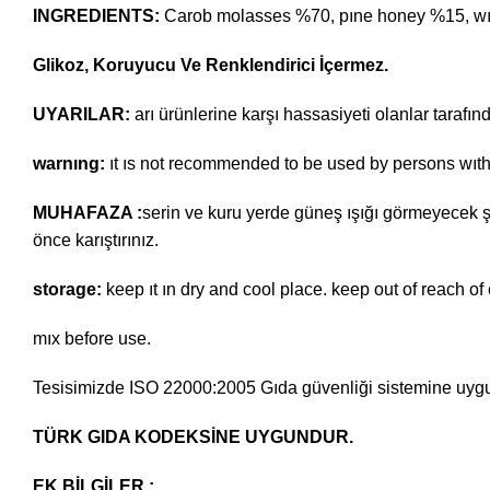
INGREDIENTS:
Carob molasses %70, pıne honey %15, wıllo
Glikoz, Koruyucu Ve Renklendirici İçermez.
UYARILAR:
arı ürünlerine karşı hassasiyeti olanlar tarafın
warnıng:
ıt ıs not recommended to be used by persons wıth 
MUHAFAZA :
serin ve kuru yerde güneş ışığı görmeyecek ş
önce karıştırınız.
storage:
keep ıt ın dry and cool place. keep out of reach of
mıx before use.
Tesisimizde ISO 22000:2005 Gıda güvenliği sistemine uygu
TÜRK GIDA KODEKSİNE
UYGUNDUR.
EK BİLGİLER :