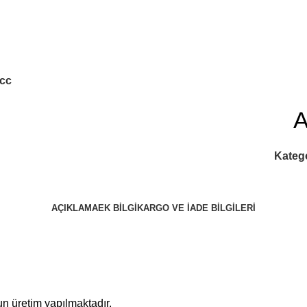
Akzer Doğal ürünleri ilaç değ
0cc
A
Katego
AÇIKLAMA
EK BILGI
KARGO VE İADE BILGILERI
n üretim yapılmaktadır.