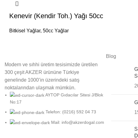
Kenevir (Kendir Toh.) Yağı 50cc
Bitkisel Yağlar
,
50cc Yağlar
Blog
Modern ve sıhhi üretim tesisimizde üretilen
G
300 çeşit AKZER ürününe Türkiye
S
genelinde 1000’in üzerindeki satış
2
noktalarından ulaşmak mümkün.
AYTOP Gıdacılar Sitesi J/Blok
No:17
G
Telefon: (0216) 592 04 73
1
Mail: info@akzerdogal.com
S
D