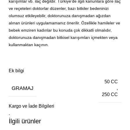
karışımlar vb. ilaç değildir. Türkiye’de ilgili kanunlara göre ilaç
ve reçeteleri doktorlar düzenler, bazı bitkiler bedeninizi
olumsuz etkileyebilir, doktorunuza danışmadan ağızdan
alınan ürünleri uygulamamanız önerilir. Özellikle hamileler ve
bebek emziren kadınlar bu konuda çok dikkatli olmalıdır,
doktorunuza danışmadan bitkisel karışımları içmekten veya
kullanmaktan kaçının.
Ek bilgi
50 CC
GRAMAJ
,
250 CC
Kargo ve İade Bilgileri
.
İlgili ürünler