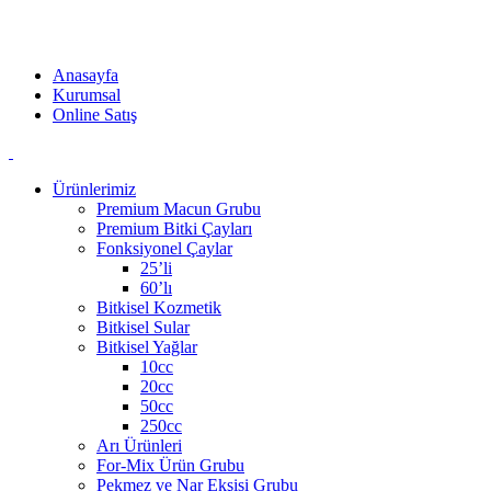
Akzer Doğal ürünleri ilaç değildir. Kaliteli bileşenlerden oluşan
doğal ürünlerdir. Katkı maddesi barındırmaz.
Anasayfa
Kurumsal
Online Satış
Ürünlerimiz
Premium Macun Grubu
Premium Bitki Çayları
Fonksiyonel Çaylar
25’li
60’lı
Bitkisel Kozmetik
Bitkisel Sular
Bitkisel Yağlar
10cc
20cc
50cc
250cc
Arı Ürünleri
For-Mix Ürün Grubu
Pekmez ve Nar Ekşisi Grubu