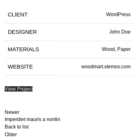
CLIENT
WordPress
DESIGNER
John Doe
MATERIALS
Wood, Paper
WEBSITE
woodmart.xtemos.com
View Project
Newer
Imperdiet mauris a nontin
Back to list
Older