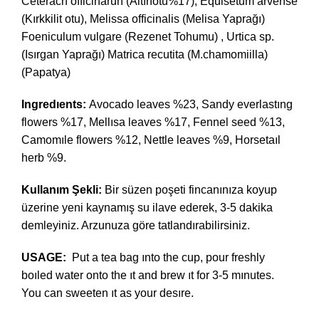
Ceterach officinarun (Altınotu%17), Equisetum arvense
(Kırkkilit otu), Melissa officinalis (Melisa Yaprağı)
Foeniculum vulgare (Rezenet Tohumu) , Urtica sp.
(Isırgan Yaprağı) Matrica recutita (M.chamomiilla)
(Papatya)
Ingredıents:
Avocado leaves %23, Sandy everlastıng
flowers %17, Mellısa leaves %17, Fennel seed %13,
Camomıle flowers %12, Nettle leaves %9, Horsetaıl
herb %9.
Kullanım Şekli:
Bir süzen poşeti fincanınıza koyup
üzerine yeni kaynamış su ilave ederek, 3-5 dakika
demleyiniz. Arzunuza göre tatlandırabilirsiniz.
USAGE:
Put a tea bag ınto the cup, pour freshly
boıled water onto the ıt and brew ıt for 3-5 mınutes.
You can sweeten ıt as your desıre.