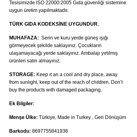
Tesisimizde ISO 22000:2005 Gıda güvenliği sistemine
uygun üretim yapılmaktadır.
TÜRK GIDA KODEKSİNE
UYGUNDUR.
MUHAFAZA:
Serin ve kuru yerde güneş ışığı
görmeyecek şekilde saklayınız. Çocukların
ulaşamayacağı yerde saklayınız. Ambalajı yırtılmış
ürünleri satın almayınız.
STORAGE:
Keep ıt an a cool and dry place, away
from sunlıght, keep out of the reach of chıldren. Don’t
buy the products wıth damaged packagıng.
Ek Bilgiler:
Menşe Ülke:
Türkiye, Made in Turkey , Geri Dönüşüm
Barkodu:
8697755841938