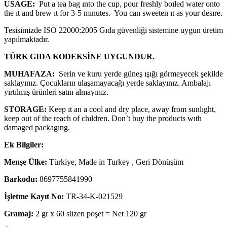
USAGE:
Put a tea bag ınto the cup, pour freshly boıled water onto
the ıt and brew ıt for 3-5 mınutes. You can sweeten ıt as your desıre.
Tesisimizde ISO 22000:2005 Gıda güvenliği sistemine uygun üretim
yapılmaktadır.
TÜRK GIDA KODEKSİNE
UYGUNDUR.
MUHAFAZA:
Serin ve kuru yerde güneş ışığı görmeyecek şekilde
saklayınız. Çocukların ulaşamayacağı yerde saklayınız. Ambalajı
yırtılmış ürünleri satın almayınız.
STORAGE:
Keep ıt an a cool and dry place, away from sunlıght,
keep out of the reach of chıldren. Don’t buy the products wıth
damaged packagıng.
Ek Bilgiler:
Menşe Ülke:
Türkiye, Made in Turkey , Geri Dönüşüm
Barkodu:
8697755841990
İşletme Kayıt No:
TR-34-K-021529
Gramaj:
2 gr x 60 süzen poşet = Net 120 gr