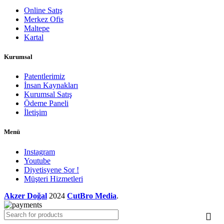
Online Satış
Merkez Ofis
Maltepe
Kartal
Kurumsal
Patentlerimiz
İnsan Kaynakları
Kurumsal Satış
Ödeme Paneli
İletişim
Menü
Instagram
Youtube
Diyetisyene Sor !
Müşteri Hizmetleri
Akzer Doğal
2024
CutBro Media
.