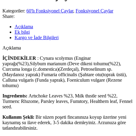
Kategoriler:
60'lı Fonksiyonel Çaylar
,
Fonksiyonel Çaylar
Share:
Açıklama
Ek bilgi
Kargo ve İade Bilgileri
Açıklama
İÇİNDEKİLER
: Cynara scolymus (Enginar
yaprağı(%23),Silybum marianum (Deve dikeni tohumu(%22),
Curcuma longa (c.domestica)(Zerdeçal), Petroselinum sp.
(Maydanoz yaprak) Fumaria officinalis (Şahtare otu(toprak üstü),
Calluna vulgaris (Funda yaprak), Foeniculum vulgare (Rezene
tohumu)
Ingredıents:
Artıchoke Leaves %23, Mılk thıstle seed %22,
Turmerıc Rhızome, Parsley leaves, Fumıtory, Healthern leaf, Fennel
seed.
Kullanım Şekli:
Bir süzen poşeti fincanınıza koyup üzerine yeni
kaynamış su ilave ederek, 3-5 dakika demleyiniz. Arzunuza göre
tatlandırabilirsiniz.