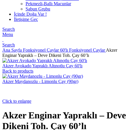
Pekmezli-Ballı Macunlar
Sabun Grubu
İçinde Doğa Var !
İletişime Geç
Search
Menu
Search
Ana Sayfa
Fonksiyonel Çaylar
60'lı Fonksiyonel Çaylar
Akzer
Enginar Yapraklı – Deve Dikeni Toh. Çay 60’lı
Akzer Avokado Yapraklı Altınotlu Çay 60'lı
Back to products
Akzer Maydanozlu - Limonlu Çay (90gr)
Click to enlarge
Akzer Enginar Yapraklı – Deve
Dikeni Toh. Çay 60’lı