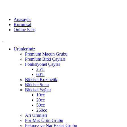
Akzer Doğal ürünleri ilaç değildir. Kaliteli bileşenlerden oluşan
doğal ürünlerdir. Katkı maddesi barındırmaz.
Anasayfa
Kurumsal
Online Satış
Ürünlerimiz
Premium Macun Grubu
Premium Bitki Çayları
Fonksiyonel Çaylar
25’li
60’lı
Bitkisel Kozmetik
Bitkisel Sular
Bitkisel Yağlar
10cc
20cc
50cc
250cc
Arı Ürünleri
For-Mix Ürün Grubu
Pekmez ve Nar Ekşisi Grubu