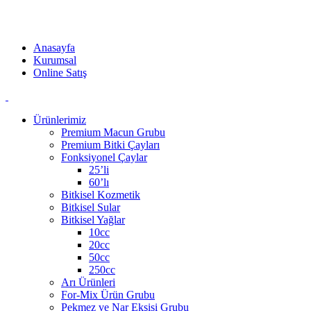
Akzer Doğal ürünleri ilaç değildir. Kaliteli bileşenlerden oluşan
doğal ürünlerdir. Katkı maddesi barındırmaz.
Anasayfa
Kurumsal
Online Satış
Ürünlerimiz
Premium Macun Grubu
Premium Bitki Çayları
Fonksiyonel Çaylar
25’li
60’lı
Bitkisel Kozmetik
Bitkisel Sular
Bitkisel Yağlar
10cc
20cc
50cc
250cc
Arı Ürünleri
For-Mix Ürün Grubu
Pekmez ve Nar Ekşisi Grubu