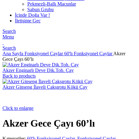
Pekmezli-Ballı Macunlar
Sabun Grubu
İçinde Doğa Var !
İletişime Geç
Search
Menu
Search
Ana Sayfa
Fonksiyonel Çaylar
60'lı Fonksiyonel Çaylar
Akzer
Gece Çayı 60’lı
Akzer Enginarlı Deve Dik.Toh. Çay
Back to products
Akzer Ginseng İlaveli Çakşırotu Kökü Çay
Click to enlarge
Akzer Gece Çayı 60’lı
Kategoriler:
60'lı Fonksiyonel Çaylar
,
Fonksiyonel Çaylar