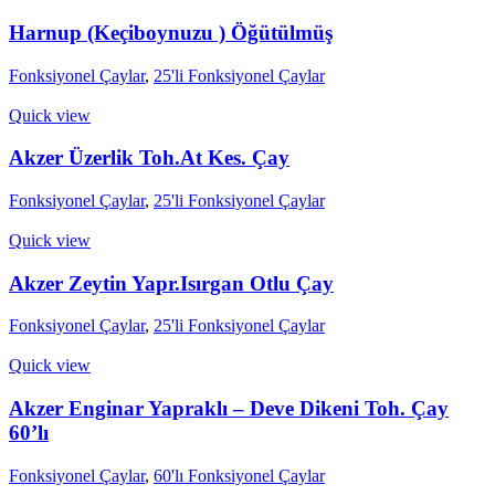
Harnup (Keçiboynuzu ) Öğütülmüş
Fonksiyonel Çaylar
,
25'li Fonksiyonel Çaylar
Quick view
Akzer Üzerlik Toh.At Kes. Çay
Fonksiyonel Çaylar
,
25'li Fonksiyonel Çaylar
Quick view
Akzer Zeytin Yapr.Isırgan Otlu Çay
Fonksiyonel Çaylar
,
25'li Fonksiyonel Çaylar
Quick view
Akzer Enginar Yapraklı – Deve Dikeni Toh. Çay
60’lı
Fonksiyonel Çaylar
,
60'lı Fonksiyonel Çaylar