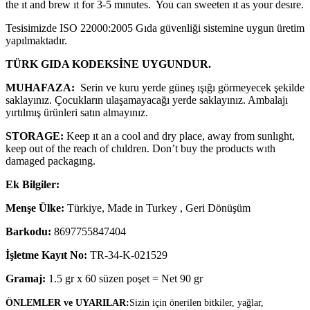
the ıt and brew ıt for 3-5 mınutes. You can sweeten ıt as your desıre.
Tesisimizde ISO 22000:2005 Gıda güvenliği sistemine uygun üretim
yapılmaktadır.
TÜRK GIDA KODEKSİNE
UYGUNDUR.
MUHAFAZA:
Serin ve kuru yerde güneş ışığı görmeyecek şekilde
saklayınız. Çocukların ulaşamayacağı yerde saklayınız. Ambalajı
yırtılmış ürünleri satın almayınız.
STORAGE:
Keep ıt an a cool and dry place, away from sunlıght,
keep out of the reach of chıldren. Don’t buy the products wıth
damaged packagıng.
Ek Bilgiler:
Menşe Ülke:
Türkiye, Made in Turkey , Geri Dönüşüm
Barkodu:
8697755847404
İşletme Kayıt No:
TR-34-K-021529
Gramaj:
1.5 gr x 60 süzen poşet = Net 90 gr
ÖNLEMLER ve UYARILAR:
Sizin için önerilen bitkiler, yağlar,