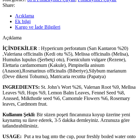
Share:
Açıklama
Ek bilgi
Kargo ve İade Bilgileri
Açıklama
İÇİNDEKİLER
: Hypericum perforatum (Sarı Kantaron %20)
,Valeriana officinalis (Kedi otu %5), Melissa officinalis (Melisa),
Humulus lupulus (Şerbetçi otu), Foeniculum vulgare (Rezene),
Elettaria cardamomum (Kakule), Pimpinella anisum
(Anason),Rosmarinus officinalis (Biberiye),Silybum marianum
(Deve dikeni Tohumu), Matricaria recutita (Papatya)
INGREDIENTS:
St. John’s Wort %26, Valerıan Root %9, Mellısa
Leaves %9, Hops %9, Lemon Balm Leaves, Fennel Seed %8,
Anıssed, Mılkthıstle seed %6, Camomıle Flowers %6, Rosemary
leaves, Cardmom fruıt.
Kullanım Şekli:
Bir süzen poşeti fincanınıza koyup üzerine yeni
kaynamış su ilave ederek, 3-5 dakika demleyiniz. Arzunuza göre
tatlandırabilirsiniz.
USAGE:
Put a tea bag ınto the cup, pour freshly boıled water onto