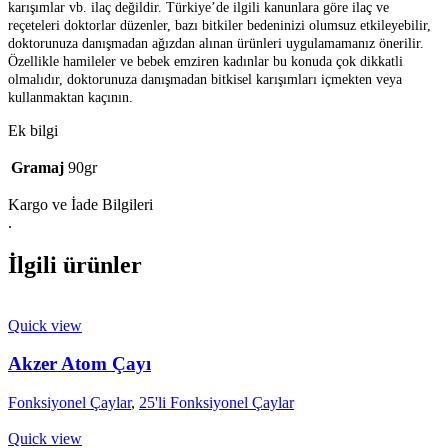
karışımlar vb. ilaç değildir. Türkiye’de ilgili kanunlara göre ilaç ve
reçeteleri doktorlar düzenler, bazı bitkiler bedeninizi olumsuz etkileyebilir,
doktorunuza danışmadan ağızdan alınan ürünleri uygulamamanız önerilir.
Özellikle hamileler ve bebek emziren kadınlar bu konuda çok dikkatli
olmalıdır, doktorunuza danışmadan bitkisel karışımları içmekten veya
kullanmaktan kaçının.
Ek bilgi
Gramaj
90gr
Kargo ve İade Bilgileri
.
İlgili ürünler
Quick view
Akzer Atom Çayı
Fonksiyonel Çaylar
,
25'li Fonksiyonel Çaylar
Quick view