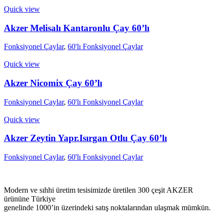
Quick view
Akzer Melisalı Kantaronlu Çay 60’lı
Fonksiyonel Çaylar
,
60'lı Fonksiyonel Çaylar
Quick view
Akzer Nicomix Çay 60’lı
Fonksiyonel Çaylar
,
60'lı Fonksiyonel Çaylar
Quick view
Akzer Zeytin Yapr.Isırgan Otlu Çay 60’lı
Fonksiyonel Çaylar
,
60'lı Fonksiyonel Çaylar
Modern ve sıhhi üretim tesisimizde üretilen 300 çeşit AKZER
ürününe Türkiye
genelinde 1000’in üzerindeki satış noktalarından ulaşmak mümkün.