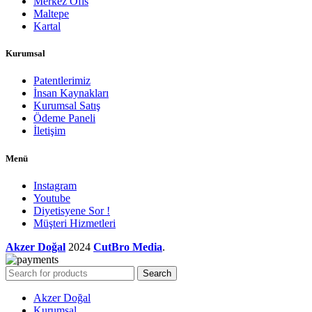
Merkez Ofis
Maltepe
Kartal
Kurumsal
Patentlerimiz
İnsan Kaynakları
Kurumsal Satış
Ödeme Paneli
İletişim
Menü
Instagram
Youtube
Diyetisyene Sor !
Müşteri Hizmetleri
Akzer Doğal
2024
CutBro Media
.
Search
Akzer Doğal
Kurumsal