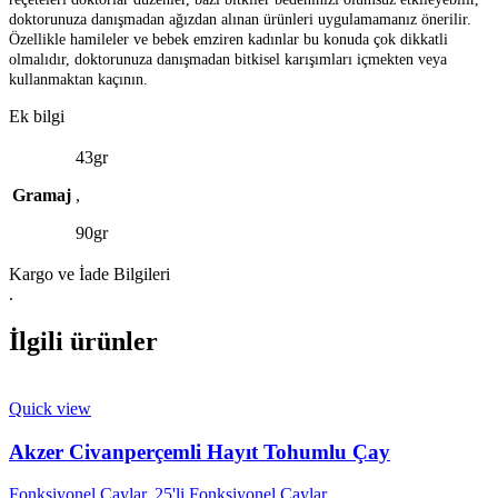
doktorunuza danışmadan ağızdan alınan ürünleri uygulamamanız önerilir.
Özellikle hamileler ve bebek emziren kadınlar bu konuda çok dikkatli
olmalıdır, doktorunuza danışmadan bitkisel karışımları içmekten veya
kullanmaktan kaçının.
Ek bilgi
43gr
Gramaj
,
90gr
Kargo ve İade Bilgileri
.
İlgili ürünler
Quick view
Akzer Civanperçemli Hayıt Tohumlu Çay
Fonksiyonel Çaylar
,
25'li Fonksiyonel Çaylar