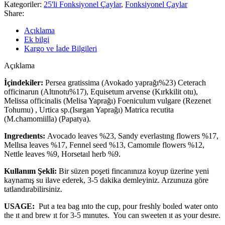
Kategoriler:
25'li Fonksiyonel Çaylar
,
Fonksiyonel Çaylar
Share:
Açıklama
Ek bilgi
Kargo ve İade Bilgileri
Açıklama
İçindekiler:
Persea gratissima (Avokado yaprağı%23) Ceterach
officinarun (Altınotu%17), Equisetum arvense (Kırkkilit otu),
Melissa officinalis (Melisa Yaprağı) Foeniculum vulgare (Rezenet
Tohumu) , Urtica sp.(Isırgan Yaprağı) Matrica recutita
(M.chamomiilla) (Papatya).
Ingredıents:
Avocado leaves %23, Sandy everlastıng flowers %17,
Mellısa leaves %17, Fennel seed %13, Camomıle flowers %12,
Nettle leaves %9, Horsetaıl herb %9.
Kullanım Şekli:
Bir süzen poşeti fincanınıza koyup üzerine yeni
kaynamış su ilave ederek, 3-5 dakika demleyiniz. Arzunuza göre
tatlandırabilirsiniz.
USAGE:
Put a tea bag ınto the cup, pour freshly boıled water onto
the ıt and brew ıt for 3-5 mınutes. You can sweeten ıt as your desıre.