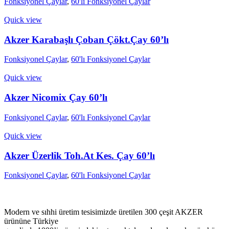
Fonksiyonel Çaylar
,
60'lı Fonksiyonel Çaylar
Quick view
Akzer Karabaşlı Çoban Çökt.Çay 60’lı
Fonksiyonel Çaylar
,
60'lı Fonksiyonel Çaylar
Quick view
Akzer Nicomix Çay 60’lı
Fonksiyonel Çaylar
,
60'lı Fonksiyonel Çaylar
Quick view
Akzer Üzerlik Toh.At Kes. Çay 60’lı
Fonksiyonel Çaylar
,
60'lı Fonksiyonel Çaylar
Modern ve sıhhi üretim tesisimizde üretilen 300 çeşit AKZER
ürününe Türkiye