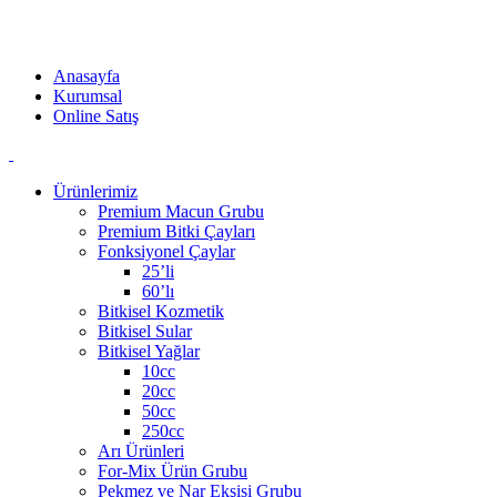
Akzer Doğal ürünleri ilaç değildir. Kaliteli bileşenlerden oluşan
doğal ürünlerdir. Katkı maddesi barındırmaz.
Anasayfa
Kurumsal
Online Satış
Ürünlerimiz
Premium Macun Grubu
Premium Bitki Çayları
Fonksiyonel Çaylar
25’li
60’lı
Bitkisel Kozmetik
Bitkisel Sular
Bitkisel Yağlar
10cc
20cc
50cc
250cc
Arı Ürünleri
For-Mix Ürün Grubu
Pekmez ve Nar Ekşisi Grubu