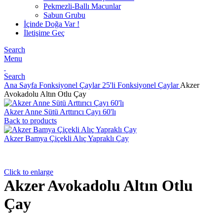
Pekmezli-Ballı Macunlar
Sabun Grubu
İçinde Doğa Var !
İletişime Geç
Search
Menu
Search
Ana Sayfa
Fonksiyonel Çaylar
25'li Fonksiyonel Çaylar
Akzer
Avokadolu Altın Otlu Çay
Akzer Anne Sütü Arttırıcı Çayı 60'lı
Back to products
Akzer Bamya Çiçekli Alıç Yapraklı Çay
Click to enlarge
Akzer Avokadolu Altın Otlu
Çay