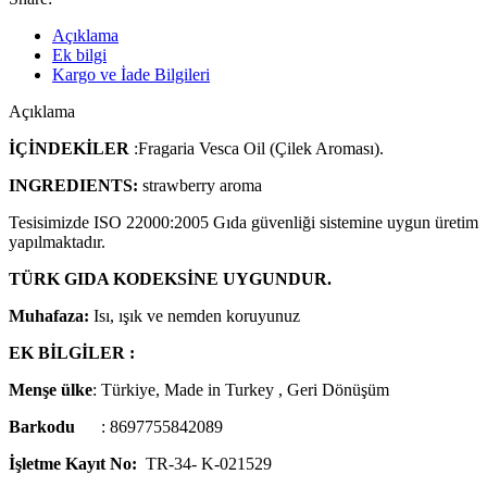
Açıklama
Ek bilgi
Kargo ve İade Bilgileri
Açıklama
İÇİNDEKİLER
:Fragaria Vesca Oil (Çilek Aroması).
INGREDIENTS:
strawberry aroma
Tesisimizde ISO 22000:2005 Gıda güvenliği sistemine uygun üretim
yapılmaktadır.
TÜRK GIDA KODEKSİNE
UYGUNDUR.
Muhafaza:
Isı, ışık ve nemden koruyunuz
EK BİLGİLER :
Menşe ülke
: Türkiye, Made in Turkey , Geri Dönüşüm
Barkodu
: 8697755842089
İşletme Kayıt No:
TR-34- K-021529