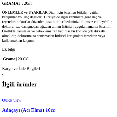
GRAMAJ :
20ml
ÖNLEMLER ve UYARILAR:
Sizin için önerilen bitkiler, yağlar,
karışımlar vb. ilaç değildir. Türkiye’de ilgili kanunlara göre ilaç ve
reçeteleri doktorlar düzenler, bazı bitkiler bedeninizi olumsuz etkileyebilir,
doktorunuza danışmadan ağızdan alınan ürünleri uygulamamanız önerilir.
Özellikle hamileler ve bebek emziren kadınlar bu konuda çok dikkatli
olmalıdır, doktorunuza danışmadan bitkisel karışımları içmekten veya
kullanmaktan kaçının.
Ek bilgi
Gramaj
20 CC
Kargo ve İade Bilgileri
.
İlgili ürünler
Quick view
Adaçayı (Acı Elma) 10cc