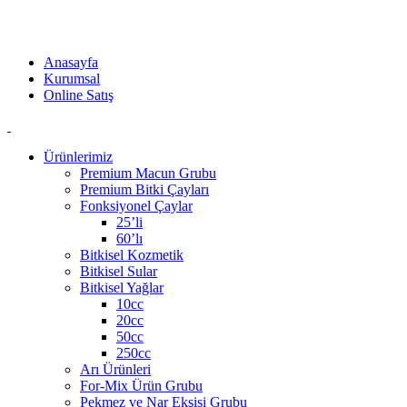
Akzer Doğal ürünleri ilaç değildir. Kaliteli bileşenlerden oluşan
doğal ürünlerdir. Katkı maddesi barındırmaz.
Anasayfa
Kurumsal
Online Satış
Ürünlerimiz
Premium Macun Grubu
Premium Bitki Çayları
Fonksiyonel Çaylar
25’li
60’lı
Bitkisel Kozmetik
Bitkisel Sular
Bitkisel Yağlar
10cc
20cc
50cc
250cc
Arı Ürünleri
For-Mix Ürün Grubu
Pekmez ve Nar Ekşisi Grubu