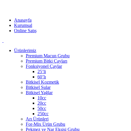
Akzer Doğal ürünleri ilaç değildir. Kaliteli bileşenlerden oluşan
doğal ürünlerdir. Katkı maddesi barındırmaz.
Anasayfa
Kurumsal
Online Satış
Ürünlerimiz
Premium Macun Grubu
Premium Bitki Çayları
Fonksiyonel Çaylar
25’li
60’lı
Bitkisel Kozmetik
Bitkisel Sular
Bitkisel Yağlar
10cc
20cc
50cc
250cc
Arı Ürünleri
For-Mix Ürün Grubu
Pekmez ve Nar Ekşisi Grubu